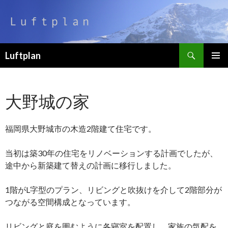
検
Luftplan
索
コ
メインメ
ン
ニュー
テ
大野城の家
ン
ツ
へ
福岡県大野城市の木造2階建て住宅です。
移
動
当初は築30年の住宅をリノベーションする計画でしたが、
途中から新築建て替えの計画に移行しました。
1階がL字型のプラン、リビングと吹抜けを介して2階部分が
つながる空間構成となっています。
リビングと庭を囲むように各寝室を配置し、家族の気配を