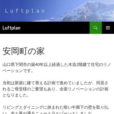
検
Luftplan
索
コ
メインメ
ン
ニュー
テ
安岡町の家
ン
ツ
へ
山口県下関市の築40年以上経過した木造2階建て住宅のリノ
移
動
ベーションです。
当初は新築に建て替える計画で進めていましたが、同居さ
れるご母堂様のご要望もあり、全面リノベーションの計画
となりました。
リビングとダイニングに挟まれた暗い中廊下の壁を取り払
い、光と風が通るニュートラルゾーンとしました。