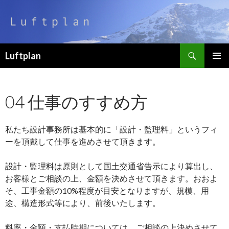
検
Luftplan
索
コ
メインメ
ン
ニュー
テ
04 仕事のすすめ方
ン
ツ
へ
私たち設計事務所は基本的に「設計・監理料」というフィ
移
動
ーを頂戴して仕事を進めさせて頂きます。
設計・監理料は原則として国土交通省告示により算出し、
お客様とご相談の上、金額を決めさせて頂きます。おおよ
そ、工事金額の10%程度が目安となりますが、規模、用
途、構造形式等により、前後いたします。
料率・金額・支払時期については、ご相談の上決めさせて