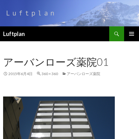
検
Luftplan
索
コ
メインメ
ン
ニュー
テ
アーバンローズ薬院01
ン
ツ
へ
2015年6月4日
360 × 360
アーバンローズ薬院
移
動