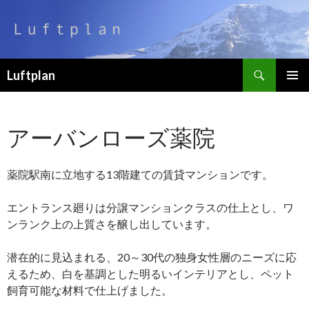
検
Luftplan
索
コ
メインメ
ン
ニュー
テ
アーバンローズ薬院
ン
ツ
へ
薬院駅南に立地する13階建ての賃貸マンションです。
移
動
エントランス廻りは分譲マンションクラスの仕上とし、ワ
ンランク上の上質さを醸し出しています。
潜在的に見込まれる、20～30代の独身女性層のニーズに応
えるため、白を基調とした明るいインテリアとし、ペット
飼育可能な材料で仕上げました。